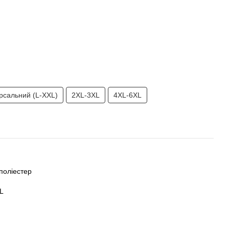
ерсальний (L-XXL)
2XL-3XL
4XL-6XL
поліестер
XL