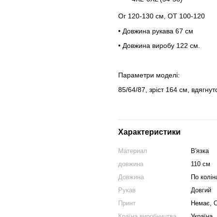
Ог 120-130 см, ОТ 100-120
• Довжина рукава 67 см
• Довжина виробу 122 см.
Параметри моделі:
85/64/87, зріст 164 см, вдягнут
Характеристики
Материал
В'язка
довжина
110 см
Довжина
По колін
Рукав
Довгий
Принт
Немає, 
Країна виробництва
Україна