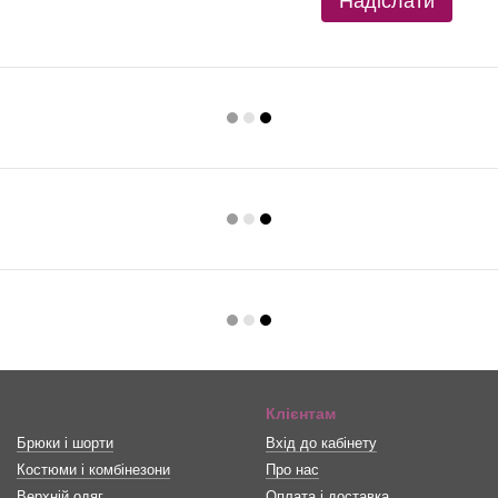
Надіслати
Клієнтам
Брюки і шорти
Вхід до кабінету
Костюми і комбінезони
Про нас
Верхній одяг
Оплата і доставка