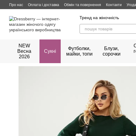
Перейти до основного контенту
Про нас
Оплата і доставка
Обмін та повернення
Контакти
Угода
Тренд на жіночність
NEW
Футболки,
Блузи,
Весна
Сукні
майки, топи
сорочки
2026