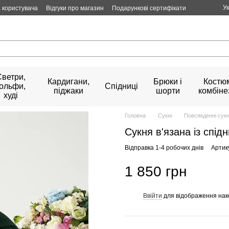
У
 користувача
Відгуки про магазин
Подарункові сертифікати
Светри,
Кардигани,
Брюки і
Костюм
гольфи,
Спідниці
піджаки
шорти
комбіне
худі
Головна
Сукні
Повсякденні сукн
Сукня в'язана із спід
Відправка 1-4 робочих днів
Артик
1 850 грн
Ввійти
для відображення нак
%