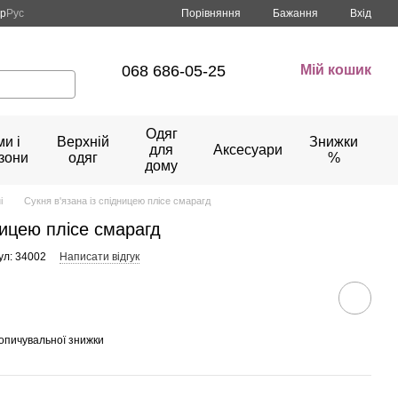
Порівняння
кр
Рус
Бажання
Вхід
068 686-05-25
Мій кошик
Одяг
и і
Верхній
Знижки
для
Аксесуари
зони
одяг
%
дому
і
Сукня в'язана із спідницею плісе смарагд
ницею плісе смарагд
ул: 34002
Написати відгук
опичувальної знижки