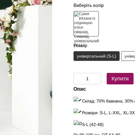
Виберіть колір
Розмір
універсальний (S-L)
унів
Купити
Опис
Склад: 70% бавовна, 30% 
Розміри: S-L, L-XXL, XL-3
S-L (42-48)