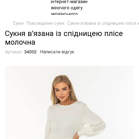
Сукні
Повсякденні сукні
Сукня в'язана із спідницею плісе
Сукня в'язана із спідницею плісе
молочна
Артикул:
34002
Написати відгук