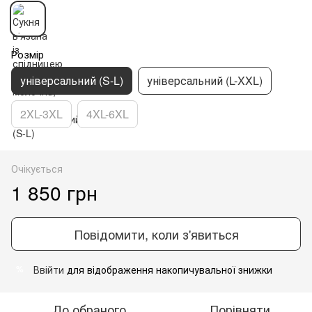
Розмір
універсальний (S-L)
універсальний (L-XXL)
2XL-3XL
4XL-6XL
Очікується
1 850 грн
Повідомити, коли з'явиться
Ввійти
для відображення накопичувальної знижки
%
До обраного
Порівняти