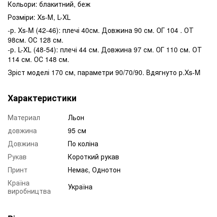
Кольори: блакитний, беж
Розміри: Xs-M, L-XL
-р. Xs-M (42-46): плечі 40см. Довжина 90 см. ОГ 104 . ОТ
98см. ОС 128 см.
-р. L-XL (48-54): плечі 44 см. Довжина 97 см. ОГ 110 см. ОТ
114 см. ОС 148 см.
Зріст моделі 170 см, параметри 90/70/90. Вдягнуто р.Xs-M
Характеристики
Материал
Льон
довжина
95 см
Довжина
По коліна
Рукав
Короткий рукав
Принт
Немає, Однотон
Країна
Україна
виробництва