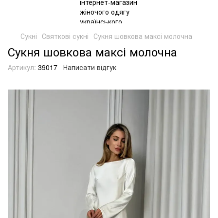
Сукні
Святкові сукні
Сукня шовкова максі молочна
Сукня шовкова максі молочна
Артикул:
39017
Написати відгук