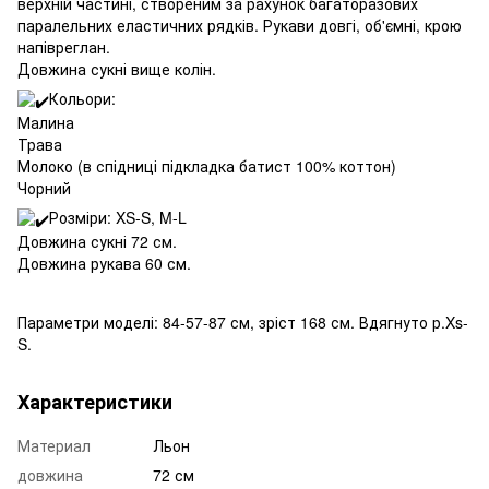
верхній частині, створеним за рахунок багаторазових
паралельних еластичних рядків. Рукави довгі, об'ємні, крою
напівреглан.
Довжина сукні вище колін.
Кольори:
Малина
Трава
Молоко (в спідниці підкладка батист 100% коттон)
Чорний
Розміри: XS-S, M-L
Довжина сукні 72 см.
Довжина рукава 60 см.
Параметри моделі: 84-57-87 см, зріст 168 см. Вдягнуто р.Xs-
S.
Характеристики
Материал
Льон
довжина
72 см