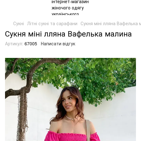
Сукні
Літні сукні та сарафани
Сукня міні лляна Вафелька 
Сукня міні лляна Вафелька малина
Артикул:
67005
Написати відгук