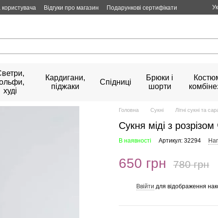
У
 користувача
Відгуки про магазин
Подарункові сертифікати
Светри,
Кардигани,
Брюки і
Костюм
гольфи,
Спідниці
піджаки
шорти
комбіне
худі
Головна
Сукні
Літні сукні та са
Сукня міді з розрізом
В наявності
Артикул: 32294
Нап
650 грн
780 грн
Ввійти
для відображення нак
%