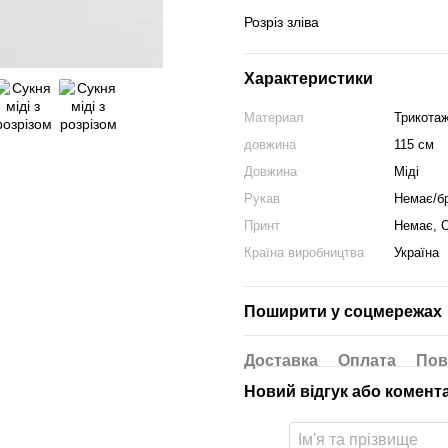
Розріз зліва
Характеристики
Материал
Трикота
довжина
115 см
Довжина
Міді
Рукав
Немає/б
Принт
Немає, 
Країна виробництва
Україна
Поширити у соцмережах
Доставка
Оплата
Пов
Новий відгук або комент