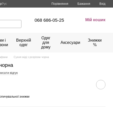
Порівняння
кр
Рус
Бажання
Вхід
068 686-05-25
Мій кошик
Одяг
и і
Верхній
Знижки
для
Аксесуари
зони
одяг
%
дому
рафани
Сукня міді з розрізом чорна
 чорна
исати відгук
опичувальної знижки