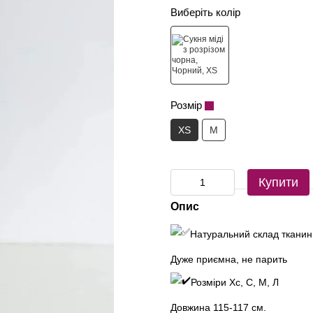
Виберіть колір
Розмір
XS
M
Купити
Опис
Натуральний склад тканин
Дуже приємна, не парить
Розміри Хс, С, М, Л
Довжина 115-117 см.