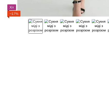
Хіт
−17%