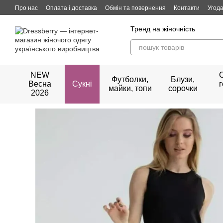
Перейти до основного контенту
Про нас
Оплата і доставка
Обмін та повернення
Контакти
Угода
Тренд на жіночність
NEW
Футболки,
Блузи,
Весна
Сукні
майки, топи
сорочки
2026