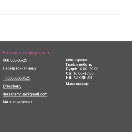
Контактна інформація
068 686-05-25
Київ, Україна
Графік роботи:
Передзвонити вам?
Будні:
10:00–20:00
СБ:
10:00–18:00
НД:
ВИХІДНИЙ
+380686860525
Мапа проїзду
Dressberry
dressberry.ua@gmail.com
Ми в соцмережах