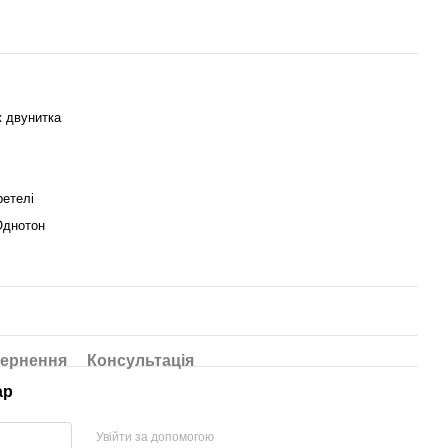
ж двунитка
ретелі
Однотон
ернення
Консультація
ар
Увійти за допомогою