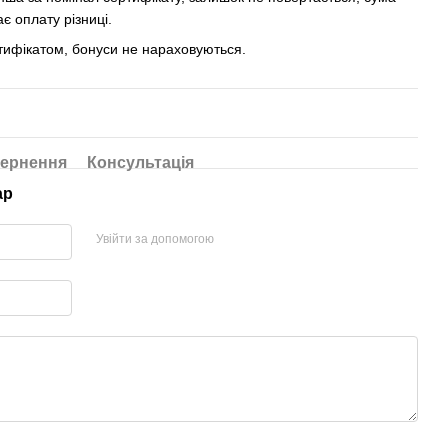
є оплату різниці.
ртифікатом, бонуси не нараховуються.
ернення
Консультація
ар
Увійти за допомогою