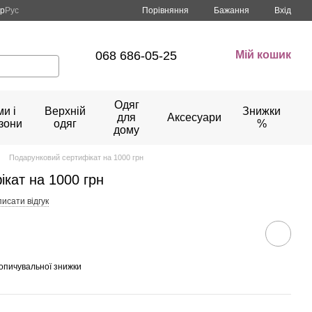
Порівняння
кр
Рус
Бажання
Вхід
068 686-05-25
Мій кошик
Одяг
и і
Верхній
Знижки
для
Аксесуари
зони
одяг
%
дому
Подарунковий сертифікат на 1000 грн
кат на 1000 грн
исати відгук
опичувальної знижки