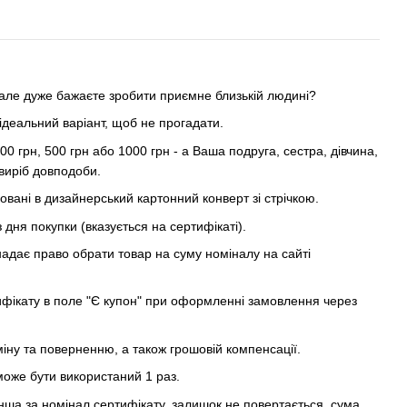
але дуже бажаєте зробити приємне близькій людині?
ідеальний варіант, щоб не прогадати.
0 грн, 500 грн або 1000 грн - а Ваша подруга, сестра, дівчина,
виріб довподоби.
вані в дизайнерський картонний конверт зі стрічкою.
 з дня покупки (вказується на сертифікаті).
адає право обрати товар на суму номіналу на сайті
ифікату в поле "Є купон" при оформленні замовлення через
іну та поверненню, а також грошовій компенсації.
оже бути використаний 1 раз.
а за номінал сертифікату, залишок не повертається, сума