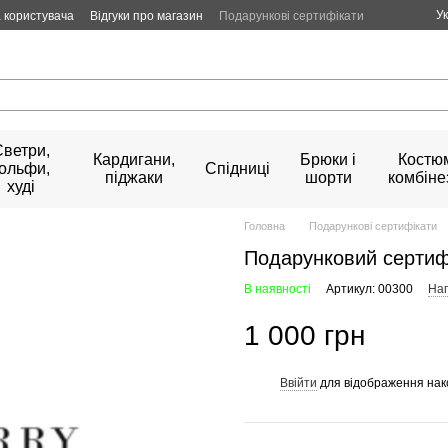
У
 користувача
Відгуки про магазин
Подарункові сертифікати
Светри,
Кардигани,
Брюки і
Костюм
гольфи,
Спідниці
піджаки
шорти
комбіне
худі
Головна
Подарункові сертифікати
Подарунковий сертифі
В наявності
Артикул: 00300
Нап
1 000 грн
Ввійти
для відображення нак
%