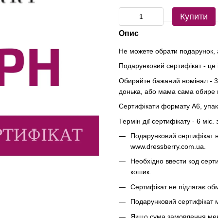
Купити
Опис
Не можете обрати подарунок, 
Подарунковий сертифікат - це 
Обирайте бажаний номінал - 30
донька, або мама сама обире 
Сертифікати формату А6, упако
Термін дії сертифікату - 6 міс.
Подарунковий сертифікат н
www.dressberry.com.ua.
Необхідно ввести код серт
кошик.
Сертифікат не підлягає обм
Подарунковий сертифікат м
Якщо сума замовлення менш