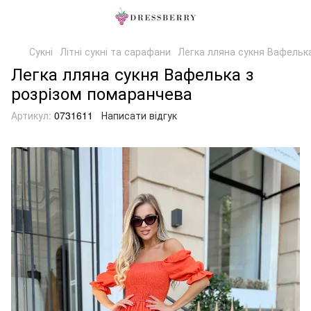
Сукні
Літні сукні та сарафани
Легка лляна сукня Вафельк
Легка лляна сукня Вафелька з
розрізом помаранчева
Артикул:
0731611
Написати відгук