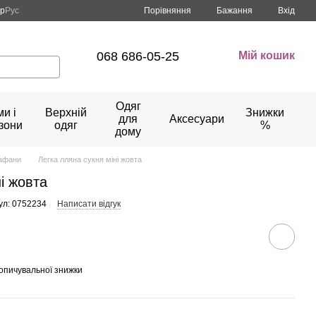
Порівняння
кр
Рус
Бажання
Вхід
068 686-05-25
Мій кошик
Одяг
и і
Верхній
Знижки
для
Аксесуари
зони
одяг
%
дому
рафани
Легка лляна сукня міні жовта
і жовта
ул: 0752234
Написати відгук
опичувальної знижки