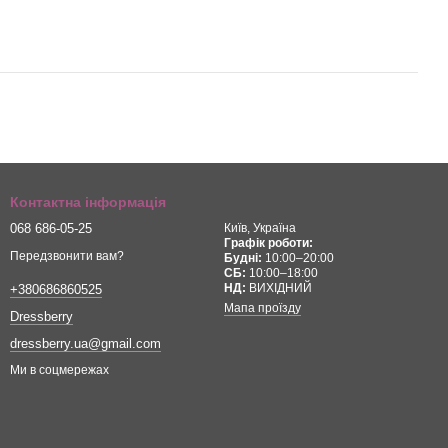
Контактна інформація
068 686-05-25
Київ, Україна
Графік роботи:
Передзвонити вам?
Будні:
10:00–20:00
СБ:
10:00–18:00
НД:
ВИХІДНИЙ
+380686860525
Мапа проїзду
Dressberry
dressberry.ua@gmail.com
Ми в соцмережах