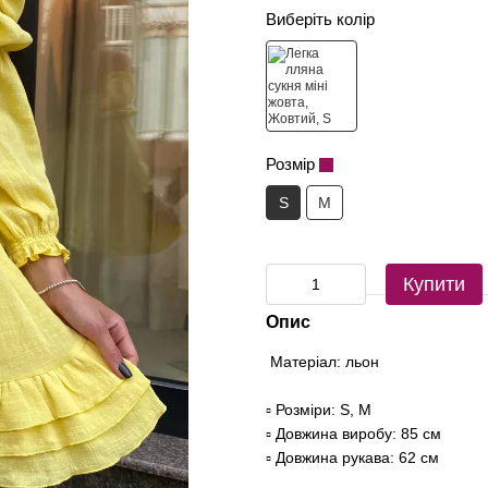
Виберіть колір
Розмір
S
M
Купити
Опис
Матеріал: льон
▫️ Розміри: S, M
▫️ Довжина виробу: 85 см
▫️ Довжина рукава: 62 см