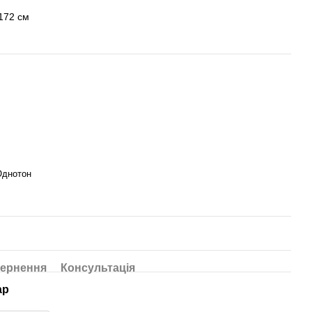
 172 см
Однотон
ернення
Консультація
ар