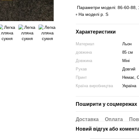
Параметри моделі: 86-60-88,
▫️ На моделі р. S
Характеристики
Материал
Льон
довжина
85 см
Довжина
Міні
Рукав
Довгий
Принт
Немає, 
Країна виробництва
Україна
Поширити у соцмережах
Доставка
Оплата
Пов
Новий відгук або комент