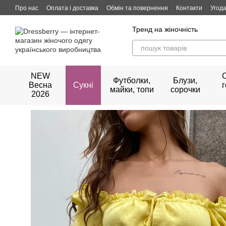
Перейти до основного контенту
Про нас
Оплата і доставка
Обмін та повернення
Контакти
Угода
Тренд на жіночність
NEW
Футболки,
Блузи,
Весна
Сукні
майки, топи
сорочки
2026