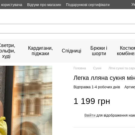
У
 користувача
Відгуки про магазин
Подарункові сертифікати
Светри,
Кардигани,
Брюки і
Костюм
гольфи,
Спідниці
піджаки
шорти
комбіне
худі
Головна
Сукні
Літні сукні та са
Легка лляна сукня мін
Відправка 1-4 робочих днів
Артик
1 199 грн
Ввійти
для відображення нак
%