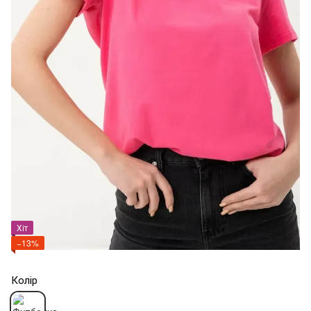
Хіт
−13%
Колір