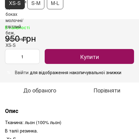
XS-S
S-M
M-L
В наявності
950 грн
Купити
Ввійти
для відображення накопичувальної знижки
%
До обраного
Порівняти
Опис
Тканина: льон (100% льон)
В талії резинка.