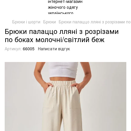
Брюки і шорти
Брюки
Брюки палаццо лляні з розрізами по
Брюки палаццо лляні з розрізами
по боках молочні/світлий беж
Артикул:
66005
Написати відгук