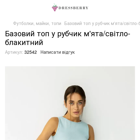
Футболки, майки, топи
Базовий топ у рубчик м'ята/світло
Базовий топ у рубчик м'ята/світло-
блакитний
Артикул:
32542
Написати відгук