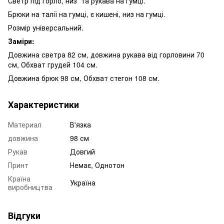
Светр під горло, низ та рукава на гумці.
Брюки на талії на гумці, є кишені, низ на гумці.
Розмір універсальний.
Заміри:
Довжина светра 82 см, довжина рукава від горловини 70
см, Обхват грудей 104 см.
Довжина брюк 98 см, Обхват стегон 108 см.
Характеристики
Материал
В'язка
довжина
98 см
Рукав
Довгий
Принт
Немає, Однотон
Країна
Україна
виробництва
Відгуки