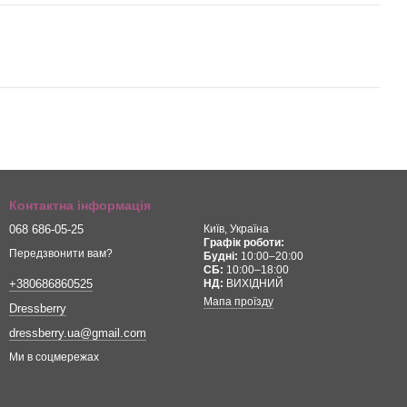
Контактна інформація
068 686-05-25
Київ, Україна
Графік роботи:
Передзвонити вам?
Будні:
10:00–20:00
СБ:
10:00–18:00
НД:
ВИХІДНИЙ
+380686860525
Мапа проїзду
Dressberry
dressberry.ua@gmail.com
Ми в соцмережах