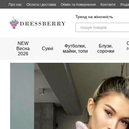
Перейти до основного контенту
Про нас
Оплата і доставка
Обмін та повернення
Контакти
Угода
Тренд на жіночність
NEW
Футболки,
Блузи,
Весна
Сукні
майки, топи
сорочки
2026