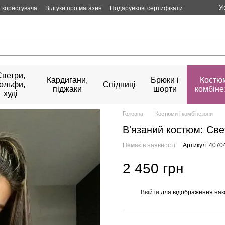
У
 користувача
Відгуки про магазин
Подарункові сертифікати
Светри,
Кардигани,
Брюки і
Костюм
гольфи,
Спідниці
піджаки
шорти
комбіне
худі
Головна
Костюми і комбінезони
В'язаний костюм: Све
Немає в наявності
Артикул: 4070
2 450 грн
Ввійти
для відображення нак
%