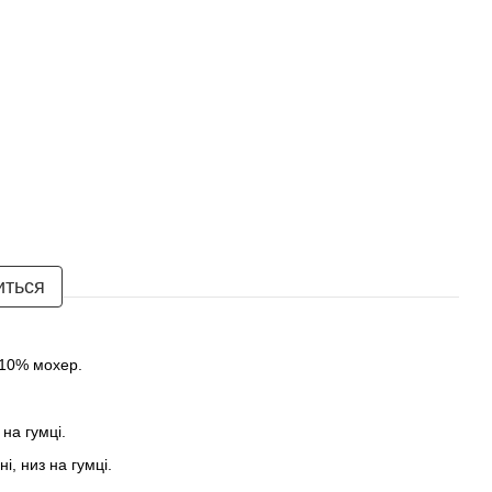
иться
 10% мохер.
 на гумці.
і, низ на гумці.