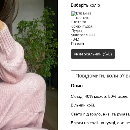
Виберіть колір
Розмір
універсальний (S-L)
Повідомити, коли з'яв
Опис
Склад: 40% мохер, 50% акріл,
Вільний крій.
Светр під горло, низ та рукава
Брюки на талії на гумці, є кишен