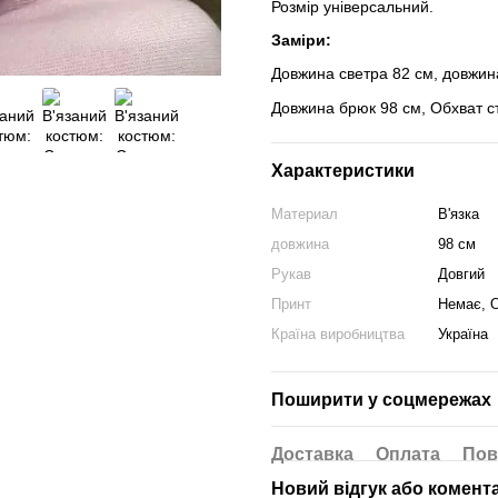
Розмір універсальний.
Заміри:
Довжина светра 82 см, довжина
Довжина брюк 98 см, Обхват с
Характеристики
Материал
В'язка
довжина
98 см
Рукав
Довгий
Принт
Немає, 
Країна виробництва
Україна
Поширити у соцмережах
Доставка
Оплата
Пов
Новий відгук або комент