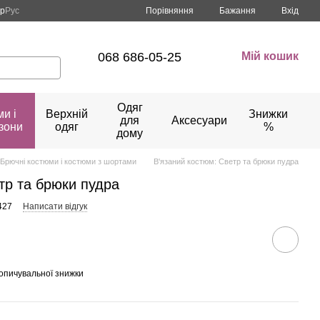
Порівняння
кр
Рус
Бажання
Вхід
068 686-05-25
Мій кошик
Одяг
и і
Верхній
Знижки
для
Аксесуари
зони
одяг
%
дому
Брючні костюми і костюми з шортами
В'язаний костюм: Светр та брюки пудра
тр та брюки пудра
427
Написати відгук
опичувальної знижки