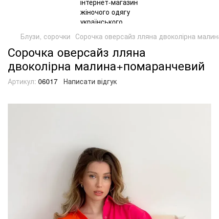
Блузи, сорочки
Сорочка оверсайз лляна двоколірна мали
Сорочка оверсайз лляна
двоколірна малина+помаранчевий
Артикул:
06017
Написати відгук