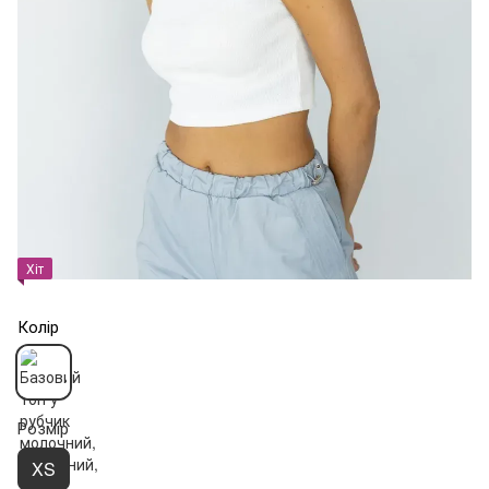
Хіт
Колір
Розмір
XS